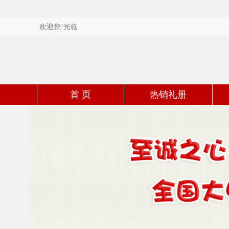
欢迎您!光临
首 页
热销礼册