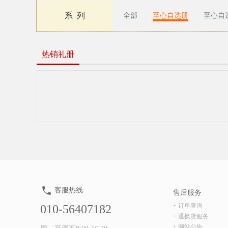
系 列
全部
至心自选册
至心自
热销礼册
客服热线
售后服务
+ 订单查询
010-56407182
+ 退换货服务
+ 网站公告