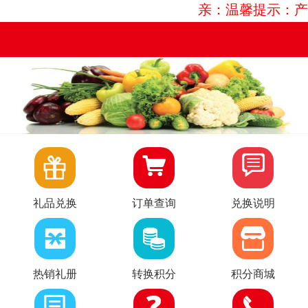
亲：温馨提示：产品



礼品兑换
订单查询
兑换说明
热销礼册
转换积分
积分商城


