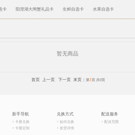
选卡
阳澄湖大闸蟹礼品卡
生鲜自选卡
水果自选卡
暂无商品
首页
上一页
下一页
末页
1
| 第
页 共0页
新手导航
兑换方式
配送服务
+ 卡册兑换
+ 如何兑换
+ 配送范围
+ 卡册定制
+ 发货详情