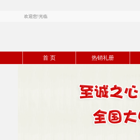
欢迎您!光临
首 页
热销礼册