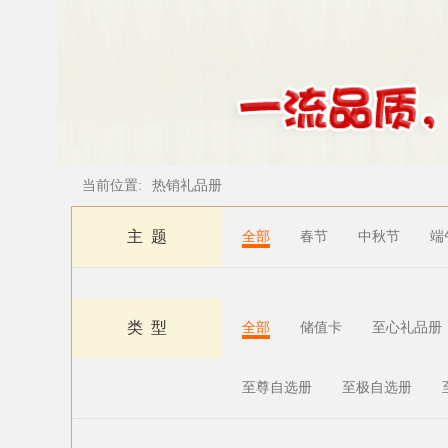
当前位置:
热销礼品册
主 题
全部
春节
中秋节
端
类 型
全部
储值卡
至心礼品册
至尊自选册
至极自选册