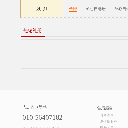
系 列
全部
至心自选册
至心自
热销礼册
客服热线
售后服务
+ 订单查询
010-56407182
+ 退换货服务
+ 网站公告