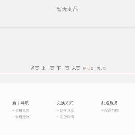
暂无商品
首页
上一页
下一页
末页
1
第
页
|
共0页
新手导航
兑换方式
配送服务
+ 卡册兑换
+ 如何兑换
+ 配送范围
+ 卡册定制
+ 发货详情