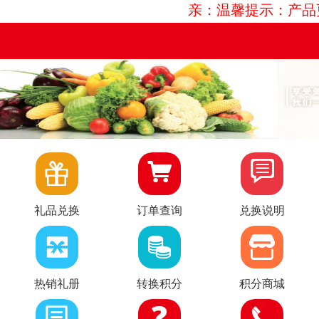
亲：温馨提示：产品更



礼品兑换
订单查询
兑换说明
热销礼册
转换积分
积分商城


